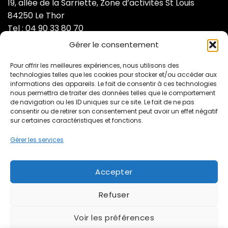
19, allée de la Sarriette, Zone d’activités St Louis
84250 Le Thor
Tel : 04 90 33 80 70
Gérer le consentement
AIDE & SERVICE CLIENT
Pour offrir les meilleures expériences, nous utilisons des
technologies telles que les cookies pour stocker et/ou accéder aux
informations des appareils. Le fait de consentir à ces technologies
Contactez-nous
nous permettra de traiter des données telles que le comportement
de navigation ou les ID uniques sur ce site. Le fait de ne pas
Mentions légales
consentir ou de retirer son consentement peut avoir un effet négatif
Politique de confidentialité
sur certaines caractéristiques et fonctions.
Gérer les services
À PROPOS
Accepter
Notre équipe
Nos partenaires
Refuser
Actus
Voir les préférences